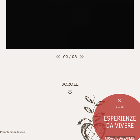
02 / 08
SCROLL
CLOSE
ESPERIENZE
DA VIVERE
Prenotazione tavolo
COSA C’È DA SAPERE