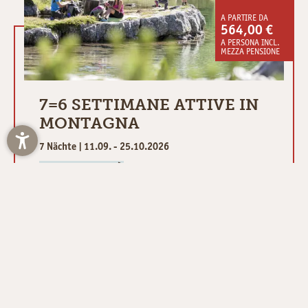
A PARTIRE DA
564,00 €
A PERSONA INCL.
MEZZA PENSIONE
7=6 SETTIMANE ATTIVE IN
MONTAGNA
7 Nächte | 11.09. - 25.10.2026
PER SAPERE DI PIÙ
TUTTE LE OFFERTE
È qui a Falzes la festa?
Al solito tavolo non ci si annoia mai! All'hotel ristorante Jochele,