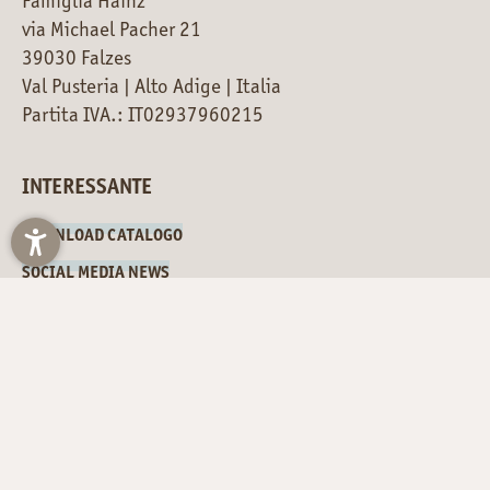
Famiglia Hainz
via Michael Pacher 21
39030 Falzes
Val Pusteria | Alto Adige | Italia
Partita IVA.: IT02937960215
INTERESSANTE
DOWNLOAD CATALOGO
SOCIAL MEDIA NEWS
DOVE SIAMO
11.08.26
max 35°
|
min 27°
12.08.26
max 35°
|
min 28°
13.08.26
max 36°
|
min 29°