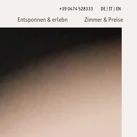
+39 0474 528333
DE
IT
EN
Entsponnen & erlebn
Zimmer & Preise