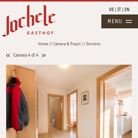
DE
IT
EN
MENU
Home
//
Camere & Prezzi
//
Dormire
Camera 4 di 4