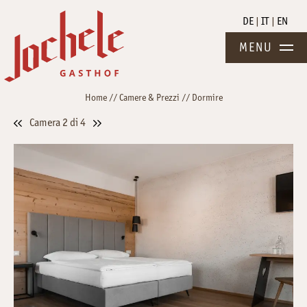
DE
IT
EN
MENU
Home
//
Camere & Prezzi
//
Dormire
Camera 2 di 4